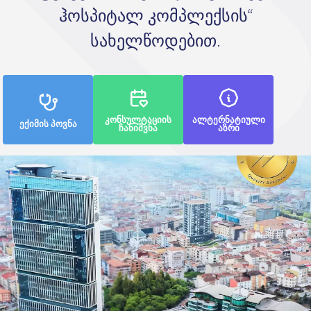
ჰოსპიტალ კომპლექსის“
სახელწოდებით.
კონსულტაციის
ალტერნატიული
ექიმის პოვნა
ჩანიშვნა
აზრი