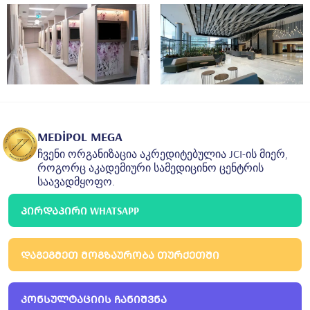
MEDİPOL MEGA
ჩვენი ორგანიზაცია აკრედიტებულია JCI-ის მიერ,
როგორც აკადემიური სამედიცინო ცენტრის
საავადმყოფო.
ᲞᲘᲠᲓᲐᲞᲘᲠᲘ WHATSAPP
ᲓᲐᲒᲔᲒᲛᲔᲗ ᲛᲝᲒᲖᲐᲣᲠᲝᲑᲐ ᲗᲣᲠᲥᲔᲗᲨᲘ
ᲙᲝᲜᲡᲣᲚᲢᲐᲪᲘᲘᲡ ᲩᲐᲜᲘᲨᲕᲜᲐ