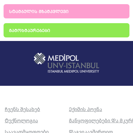
ᲡᲢᲐᲛᲑᲣᲚᲘᲡ ᲒᲖᲐᲛᲙᲕᲚᲔᲕᲘ
ᲒᲐᲛᲝᲮᲛᲐᲣᲠᲔᲑᲔᲑᲘ
Ჩვენს Შესახებ
Ექიმის Პოვნა
Ტექნოლოგია
Განყოფილებები Და Მკუ
Საავადმყოფოები
Დაგვიკავშირდით