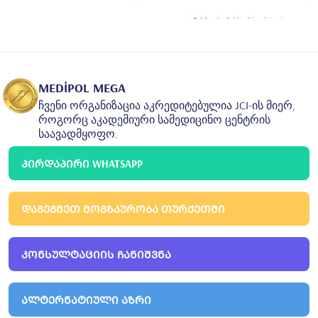
MEDİPOL MEGA
ჩვენი ორგანიზაცია აკრედიტებულია JCI-ის მიერ,
როგორც აკადემიური სამედიცინო ცენტრის
საავადმყოფო.
ᲞᲘᲠᲓᲐᲞᲘᲠᲘ WHATSAPP
ᲓᲐᲒᲔᲒᲛᲔᲗ ᲛᲝᲒᲖᲐᲣᲠᲝᲑᲐ ᲗᲣᲠᲥᲔᲗᲨᲘ
ᲙᲝᲜᲡᲣᲚᲢᲐᲪᲘᲘᲡ ᲩᲐᲜᲘᲨᲕᲜᲐ
ᲐᲚᲢᲔᲠᲜᲐᲢᲘᲣᲚᲘ ᲐᲖᲠᲘ