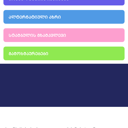
ᲐᲚᲢᲔᲠᲜᲐᲢᲘᲣᲚᲘ ᲐᲖᲠᲘ
ᲡᲢᲐᲛᲑᲣᲚᲘᲡ ᲒᲖᲐᲛᲙᲕᲚᲔᲕᲘ
ᲒᲐᲛᲝᲮᲛᲐᲣᲠᲔᲑᲔᲑᲘ