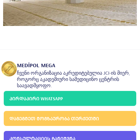
MEDİPOL MEGA
ჩვენი ორგანიზაცია აკრედიტებულია JCI-ის მიერ,
როგორც აკადემიური სამედიცინო ცენტრის
საავადმყოფო.
ᲞᲘᲠᲓᲐᲞᲘᲠᲘ WHATSAPP
ᲓᲐᲒᲔᲒᲛᲔᲗ ᲛᲝᲒᲖᲐᲣᲠᲝᲑᲐ ᲗᲣᲠᲥᲔᲗᲨᲘ
ᲙᲝᲜᲡᲣᲚᲢᲐᲪᲘᲘᲡ ᲩᲐᲜᲘᲨᲕᲜᲐ