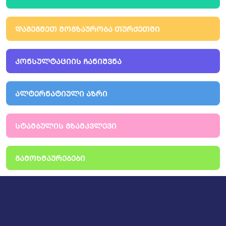
ᲓᲐᲒᲔᲒᲛᲔᲗ ᲛᲝᲒᲖᲐᲣᲠᲝᲑᲐ ᲗᲣᲠᲥᲔᲗᲨᲘ
ᲙᲝᲜᲡᲣᲚᲢᲐᲪᲘᲘᲡ ᲩᲐᲜᲘᲨᲕᲜᲐ
ᲐᲚᲢᲔᲠᲜᲐᲢᲘᲣᲚᲘ ᲐᲖᲠᲘ
ᲡᲢᲐᲛᲑᲣᲚᲘᲡ ᲒᲖᲐᲛᲙᲕᲚᲔᲕᲘ
ᲒᲐᲛᲝᲮᲛᲐᲣᲠᲔᲑᲔᲑᲘ