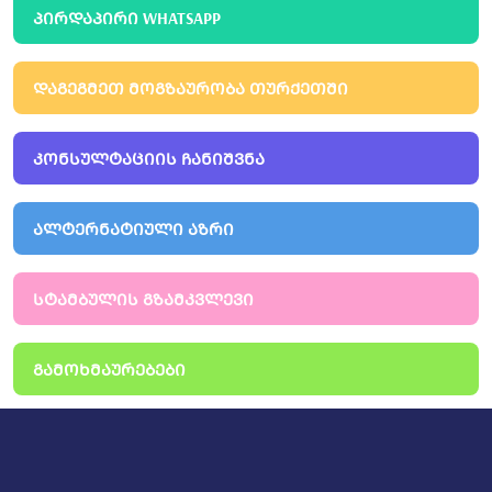
ᲞᲘᲠᲓᲐᲞᲘᲠᲘ WHATSAPP
ᲓᲐᲒᲔᲒᲛᲔᲗ ᲛᲝᲒᲖᲐᲣᲠᲝᲑᲐ ᲗᲣᲠᲥᲔᲗᲨᲘ
ᲙᲝᲜᲡᲣᲚᲢᲐᲪᲘᲘᲡ ᲩᲐᲜᲘᲨᲕᲜᲐ
ᲐᲚᲢᲔᲠᲜᲐᲢᲘᲣᲚᲘ ᲐᲖᲠᲘ
ᲡᲢᲐᲛᲑᲣᲚᲘᲡ ᲒᲖᲐᲛᲙᲕᲚᲔᲕᲘ
ᲒᲐᲛᲝᲮᲛᲐᲣᲠᲔᲑᲔᲑᲘ