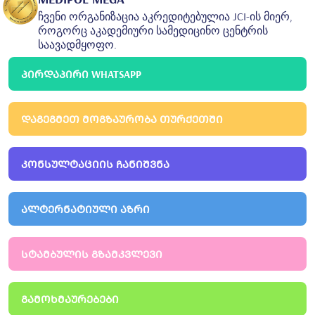
ჩვენი ორგანიზაცია აკრედიტებულია JCI-ის მიერ,
როგორც აკადემიური სამედიცინო ცენტრის
საავადმყოფო.
ᲞᲘᲠᲓᲐᲞᲘᲠᲘ WHATSAPP
ᲓᲐᲒᲔᲒᲛᲔᲗ ᲛᲝᲒᲖᲐᲣᲠᲝᲑᲐ ᲗᲣᲠᲥᲔᲗᲨᲘ
ᲙᲝᲜᲡᲣᲚᲢᲐᲪᲘᲘᲡ ᲩᲐᲜᲘᲨᲕᲜᲐ
ᲐᲚᲢᲔᲠᲜᲐᲢᲘᲣᲚᲘ ᲐᲖᲠᲘ
ᲡᲢᲐᲛᲑᲣᲚᲘᲡ ᲒᲖᲐᲛᲙᲕᲚᲔᲕᲘ
ᲒᲐᲛᲝᲮᲛᲐᲣᲠᲔᲑᲔᲑᲘ