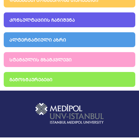
ᲓᲐᲒᲔᲒᲛᲔᲗ ᲛᲝᲒᲖᲐᲣᲠᲝᲑᲐ ᲗᲣᲠᲥᲔᲗᲨᲘ
ᲙᲝᲜᲡᲣᲚᲢᲐᲪᲘᲘᲡ ᲩᲐᲜᲘᲨᲕᲜᲐ
ᲐᲚᲢᲔᲠᲜᲐᲢᲘᲣᲚᲘ ᲐᲖᲠᲘ
ᲡᲢᲐᲛᲑᲣᲚᲘᲡ ᲒᲖᲐᲛᲙᲕᲚᲔᲕᲘ
ᲒᲐᲛᲝᲮᲛᲐᲣᲠᲔᲑᲔᲑᲘ