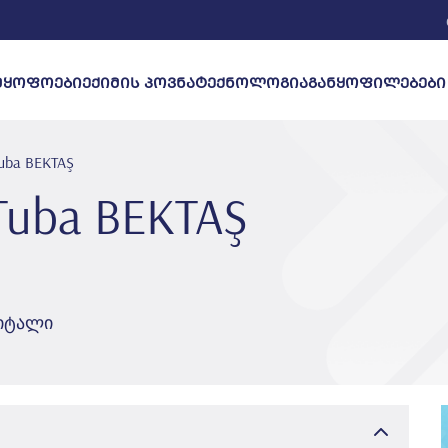
ᲛᲧᲝᲤᲝᲔᲑᲘ
ᲔᲥᲘᲛᲘᲡ ᲞᲝᲕᲜᲐ
ᲢᲔᲥᲜᲝᲚᲝᲒᲘᲐ
uba BEKTAŞ
Tuba BEKTAŞ
პიტალი