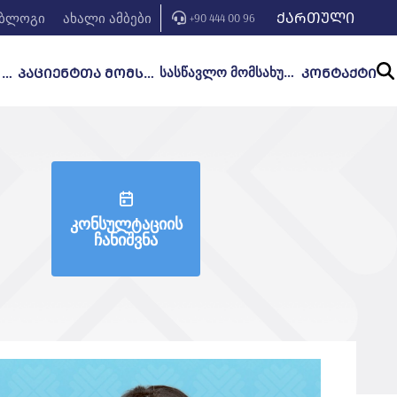
ᲥᲐᲠᲗᲣᲚᲘ
ბლოგი
ახალი ამბები
+90 444 00 96
სასწავლო მომსახურება
ᲒᲐᲜᲧᲝᲤᲘᲚᲔᲑᲔᲑᲘ ᲓᲐ ᲛᲙᲣᲠᲜᲐᲚᲝᲑᲐ
ᲞᲐᲪᲘᲔᲜᲢᲗᲐ ᲛᲝᲛᲡᲐᲮᲣᲠᲔᲑᲐ
ᲙᲝᲜᲢᲐᲥᲢᲘ
კონსულტაციის
ჩანიშვნა