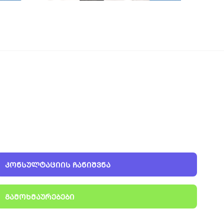
ᲙᲝᲜᲡᲣᲚᲢᲐᲪᲘᲘᲡ ᲩᲐᲜᲘᲨᲕᲜᲐ
ᲒᲐᲛᲝᲮᲛᲐᲣᲠᲔᲑᲔᲑᲘ