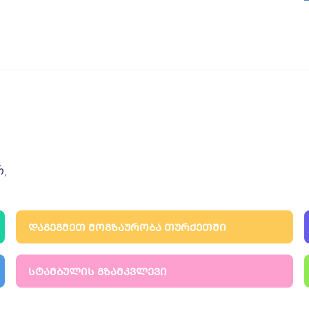
რ,
ᲓᲐᲒᲔᲒᲛᲔᲗ ᲛᲝᲒᲖᲐᲣᲠᲝᲑᲐ ᲗᲣᲠᲥᲔᲗᲨᲘ
ᲡᲢᲐᲛᲑᲣᲚᲘᲡ ᲒᲖᲐᲛᲙᲕᲚᲔᲕᲘ