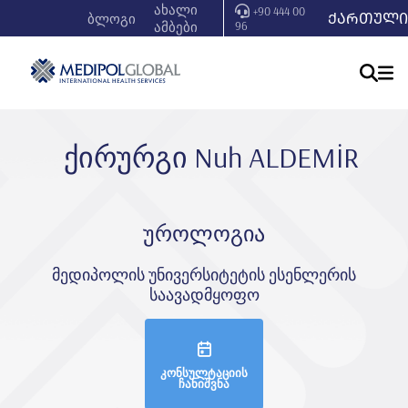
ახალი
+90 444 00
ᲥᲐᲠᲗᲣᲚᲘ
ბლოგი
ამბები
96
ქირურგი Nuh ALDEMİR
უროლოგია
მედიპოლის უნივერსიტეტის ესენლერის
საავადმყოფო
კონსულტაციის
ჩანიშვნა