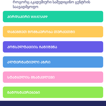
როგორც აკადემიური სამედიცინო ცენტრის
საავადმყოფო.
ᲞᲘᲠᲓᲐᲞᲘᲠᲘ WHATSAPP
ᲓᲐᲒᲔᲒᲛᲔᲗ ᲛᲝᲒᲖᲐᲣᲠᲝᲑᲐ ᲗᲣᲠᲥᲔᲗᲨᲘ
ᲙᲝᲜᲡᲣᲚᲢᲐᲪᲘᲘᲡ ᲩᲐᲜᲘᲨᲕᲜᲐ
ᲐᲚᲢᲔᲠᲜᲐᲢᲘᲣᲚᲘ ᲐᲖᲠᲘ
ᲡᲢᲐᲛᲑᲣᲚᲘᲡ ᲒᲖᲐᲛᲙᲕᲚᲔᲕᲘ
ᲒᲐᲛᲝᲮᲛᲐᲣᲠᲔᲑᲔᲑᲘ