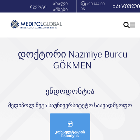
ახალი
+90 444 00
ᲥᲐᲠᲗᲣᲚᲘ
ბლოგი
ამბები
96
დოქტორი Nazmi̇ye Burcu
GÖKMEN
ენდოდონტია
მედიპოლ მეგა საუნივერსიტეტო საავადმყოფო
კონსულტაციის
ჩანიშვნა