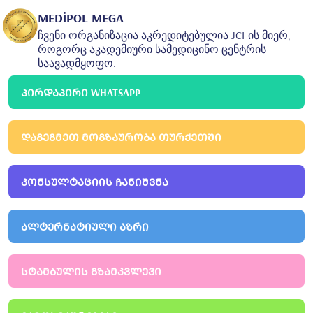
MEDİPOL MEGA
ჩვენი ორგანიზაცია აკრედიტებულია JCI-ის მიერ,
როგორც აკადემიური სამედიცინო ცენტრის
საავადმყოფო.
ᲞᲘᲠᲓᲐᲞᲘᲠᲘ WHATSAPP
ᲓᲐᲒᲔᲒᲛᲔᲗ ᲛᲝᲒᲖᲐᲣᲠᲝᲑᲐ ᲗᲣᲠᲥᲔᲗᲨᲘ
ᲙᲝᲜᲡᲣᲚᲢᲐᲪᲘᲘᲡ ᲩᲐᲜᲘᲨᲕᲜᲐ
ᲐᲚᲢᲔᲠᲜᲐᲢᲘᲣᲚᲘ ᲐᲖᲠᲘ
ᲡᲢᲐᲛᲑᲣᲚᲘᲡ ᲒᲖᲐᲛᲙᲕᲚᲔᲕᲘ