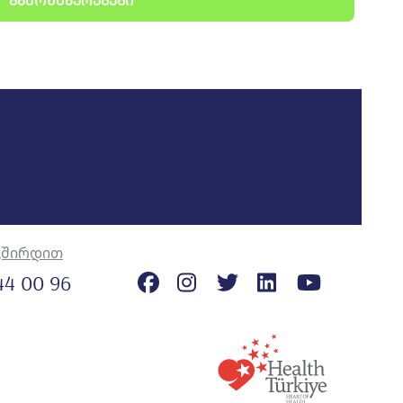
ᲒᲐᲛᲝᲮᲛᲐᲣᲠᲔᲑᲔᲑᲘ
ვშირდით
44 00 96