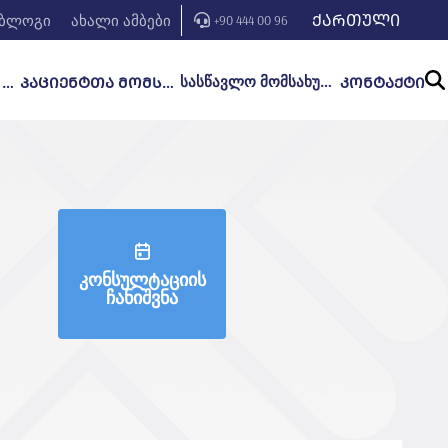
ᲥᲐᲠᲗᲣᲚᲘ
ბლოგი
ახალი ამბები
+90 444 00 96
სასწავლო მომსახურება
ᲒᲐᲜᲧᲝᲤᲘᲚᲔᲑᲔᲑᲘ ᲓᲐ ᲛᲙᲣᲠᲜᲐᲚᲝᲑᲐ
ᲞᲐᲪᲘᲔᲜᲢᲗᲐ ᲛᲝᲛᲡᲐᲮᲣᲠᲔᲑᲐ
ᲙᲝᲜᲢᲐᲥᲢᲘ
კონსულტაციის
ჩანიშვნა