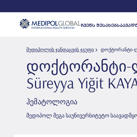
ᲩᲕᲔᲜᲡ ᲨᲔᲡᲐᲮᲔᲑ
ᲡᲐᲐᲕᲐᲓ
მედიპოლის ჯანდაცვის ჯგუფი
დოქტორანტი-ლექტ
დოქტორანტი-
Süreyya Yi̇ği̇t KAY
ჰემატოლოგია
მედიპოლ მეგა საუნივერსიტეტო საავადმ