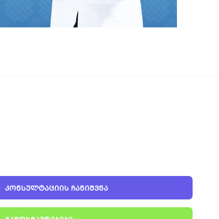
ᲙᲝᲜᲡᲣᲚᲢᲐᲪᲘᲘᲡ ᲩᲐᲜᲘᲨᲕᲜᲐ