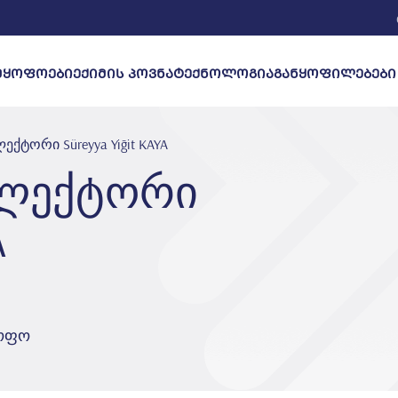
ᲛᲧᲝᲤᲝᲔᲑᲘ
ᲔᲥᲘᲛᲘᲡ ᲞᲝᲕᲜᲐ
ᲢᲔᲥᲜᲝᲚᲝᲒᲘᲐ
ორი Süreyya Yi̇ği̇t KAYA
ლექტორი
A
ყოფო