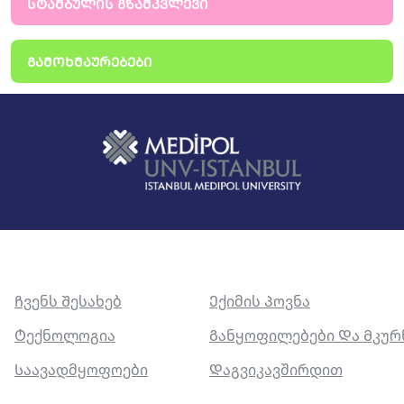
ᲡᲢᲐᲛᲑᲣᲚᲘᲡ ᲒᲖᲐᲛᲙᲕᲚᲔᲕᲘ
ᲒᲐᲛᲝᲮᲛᲐᲣᲠᲔᲑᲔᲑᲘ
Ჩვენს Შესახებ
Ექიმის Პოვნა
Ტექნოლოგია
Განყოფილებები Და Მკუ
Საავადმყოფოები
Დაგვიკავშირდით