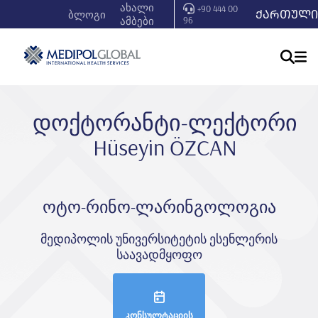
ახალი
+90 444 00
ᲥᲐᲠᲗᲣᲚᲘ
ბლოგი
ამბები
96
დოქტორანტი-ლექტორი
Hüseyi̇n ÖZCAN
ოტო-რინო-ლარინგოლოგია
მედიპოლის უნივერსიტეტის ესენლერის
საავადმყოფო
კონსულტაციის