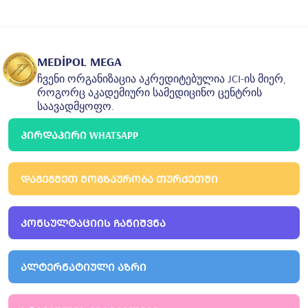
1987
გულჰანეს სამხედრო სამედიცინო აკადემია
მედიცინის ფაკულტეტი
1994
გატა ჰაიდარფაშას სასწავლო საავადმყოფო,
MEDİPOL MEGA
ოტორინოლარინგოლოგიის დეპარტამენტი
ჩვენი ორგანიზაცია აკრედიტებულია JCI-ის მიერ,
სტამბოლის ყელ-ყურ-ცხვირის, თავისა და კისრის
როგორც აკადემიური სამედიცინო ცენტრის
ქირურგიისა და სპეციალისტთა მომზადება
საავადმყოფო.
ᲞᲘᲠᲓᲐᲞᲘᲠᲘ WHATSAPP
ᲓᲐᲒᲔᲒᲛᲔᲗ ᲛᲝᲒᲖᲐᲣᲠᲝᲑᲐ ᲗᲣᲠᲥᲔᲗᲨᲘ
ᲙᲝᲜᲡᲣᲚᲢᲐᲪᲘᲘᲡ ᲩᲐᲜᲘᲨᲕᲜᲐ
ᲐᲚᲢᲔᲠᲜᲐᲢᲘᲣᲚᲘ ᲐᲖᲠᲘ