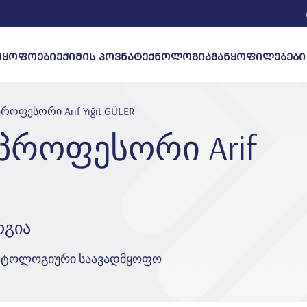
ᲛᲧᲝᲤᲝᲔᲑᲘ
ᲔᲥᲘᲛᲘᲡ ᲞᲝᲕᲜᲐ
ᲢᲔᲥᲜᲝᲚᲝᲒᲘᲐ
ფესორი Ari̇f Yi̇ği̇t GÜLER
როფესორი Ari̇f
რგია
მატოლოგიური საავადმყოფო