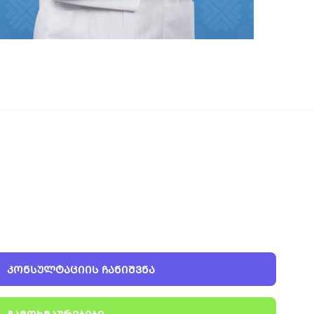
ᲙᲝᲜᲡᲣᲚᲢᲐᲪᲘᲘᲡ ᲩᲐᲜᲘᲨᲕᲜᲐ