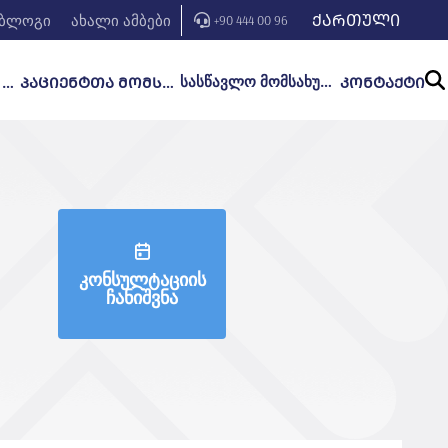
ᲥᲐᲠᲗᲣᲚᲘ
ბლოგი
ახალი ამბები
+90 444 00 96
სასწავლო მომსახურება
ᲒᲐᲜᲧᲝᲤᲘᲚᲔᲑᲔᲑᲘ ᲓᲐ ᲛᲙᲣᲠᲜᲐᲚᲝᲑᲐ
ᲞᲐᲪᲘᲔᲜᲢᲗᲐ ᲛᲝᲛᲡᲐᲮᲣᲠᲔᲑᲐ
ᲙᲝᲜᲢᲐᲥᲢᲘ
კონსულტაციის
ჩანიშვნა