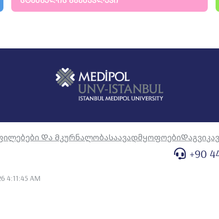
ᲡᲢᲐᲛᲑᲣᲚᲘᲡ ᲒᲖᲐᲛᲙᲕᲚᲔᲕᲘ
r reducing preoperative dental anxiety?. MEDICINA ORAL
oi: 10.4317/medoral.24051 (Yayın No: 8530275)
K BOZKURT KUBİLAY (2020). Are YouTube videos related to
JOURNAL OF STOMATOLOGY ORAL AND MAXILLOFACIAL SURGERY,
(Yayın No: 8530218)
ŞTÜRK FUNDA, IŞIK BOZKURT KUBİLAY (2020). Comparison of
ape on Postoperative Pain, Swelling, and Trismus in Impacted
AND MAXILLOFACIAL SURGERY, 78(11), 1-7., Doi:
ŞTÜRK FUNDA, IŞIK BOZKURT KUBİLAY, ERDUR EMİRE AYBÜKE
r bilateral impacted mandibular third molar surgery. JOURNAL
 121(4), 368- 372., Doi: 10.1016/j.jormas.2019.08.006
ფილებები Და Მკურნალობა
Საავადმყოფოები
Დაგვიკა
+90 4
ssment of the Volumetric Features of Nasolacrimal Canal on
one-Beam Computed Tomography Study. Necmettin Erbakan
ettin Erbakan University, 5(2), Doi:
6 4:11:45 AM
LER ARİF YİĞİT, MENZİLETOĞLU DİLEK (2023). Effect of
r Second Molars and Canines. ADO Klinik Bilimler Dergisi,
rol No: 8530573)