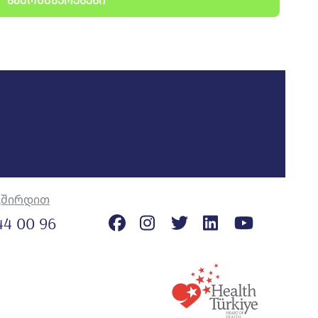
ᲒᲐᲛᲝᲮᲛᲐᲣᲠᲔᲑᲔᲑᲘ
ვშირდით
44 00 96