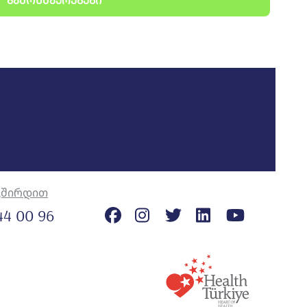
ᲒᲐᲛᲝᲮᲛᲐᲣᲠᲔᲑᲔᲑᲘ
ვშირდით
44 00 96