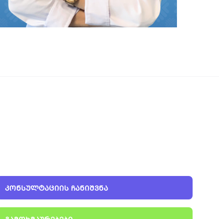
ᲙᲝᲜᲡᲣᲚᲢᲐᲪᲘᲘᲡ ᲩᲐᲜᲘᲨᲕᲜᲐ