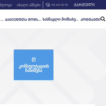
ᲥᲐᲠᲗᲣᲚᲘ
ბლოგი
ახალი ამბები
+90 444 00 96
სასწავლო მომსახურება
ᲒᲐᲜᲧᲝᲤᲘᲚᲔᲑᲔᲑᲘ ᲓᲐ ᲛᲙᲣᲠᲜᲐᲚᲝᲑᲐ
ᲞᲐᲪᲘᲔᲜᲢᲗᲐ ᲛᲝᲛᲡᲐᲮᲣᲠᲔᲑᲐ
ᲙᲝᲜᲢᲐᲥᲢᲘ
კონსულტაციის
ჩანიშვნა