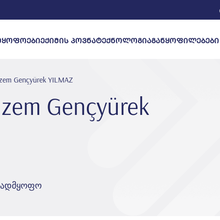
ᲛᲧᲝᲤᲝᲔᲑᲘ
ᲔᲥᲘᲛᲘᲡ ᲞᲝᲕᲜᲐ
ᲢᲔᲥᲜᲝᲚᲝᲒᲘᲐ
em Gençyürek YILMAZ
em Gençyürek
ავადმყოფო