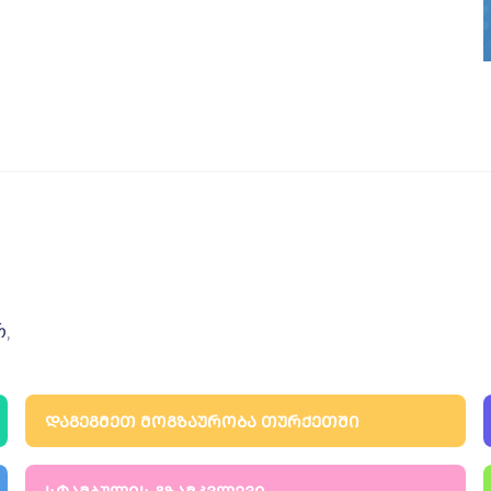
რ,
ᲓᲐᲒᲔᲒᲛᲔᲗ ᲛᲝᲒᲖᲐᲣᲠᲝᲑᲐ ᲗᲣᲠᲥᲔᲗᲨᲘ