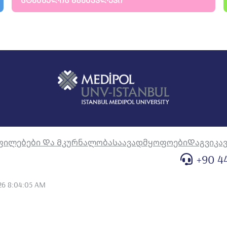
ᲡᲢᲐᲛᲑᲣᲚᲘᲡ ᲒᲖᲐᲛᲙᲕᲚᲔᲕᲘ
ფილებები Და Მკურნალობა
Საავადმყოფოები
Დაგვიკა
+90 4
26 8:04:05 AM